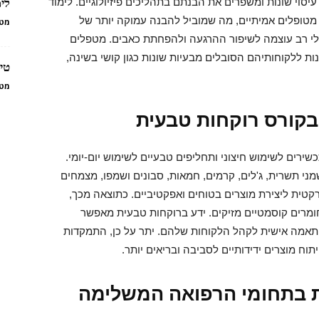
יסוי שונות ומשפרים את הבנתם בתהליכים פיזיולוגיים. לימוד
לי
טופלים אמיתיים, מה שמוביל להבנה עמוקה יותר של
מטפ
 כלי רב עוצמה לשיפור ההרגעה ולהפחתת כאבים. מטפלים
ת ללקוחותיהם הסובלים מבעיות שונות כגון קושי בשינה,
טיפ
מטפ
בקורס רוקחות טבעית
רים לשימוש חיצוני ותחליפים טבעיים לשימוש יום-יומי.
ני תשרית, ג'לים, קרמים, חמאות, סבונים ושמפו, מצמחים
רקטית ליצירת מוצרים בטוחים ואפקטיביים. כתוצאה מכך,
ומרים קוסמטיים מזיקים. ידע ברוקחות טבעית מאפשר
התאמה אישית לקהל הלקוחות שלהם. יתר על כן, התמקדות
וח מוצרים ידידותיים לסביבה ובריאים יותר.
 בתחומי הרפואה המשלימה