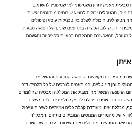
 טבעית
מעניק יתרון משמעותי למי שמעוניין להשתלב
חומים, המטפלים יכולים להציע שירותים מותאמים אישית
הטיפולית. היכולת לשלב בין טכניקות עיסוי וטיפולים
יבית יותר. שילוב הכשרה בתחומים שונים של רפואה טבעית
לכל מטופל, המאפשרת התמקדות בבעיות ספציפיות והגשמת
יתן
בשנת 2003, מתמקדת בהכשרת מטפלים במקצועות הרפואה הטבעית והמשלימה.
ונטליים והן דיגיטליים, המותאמים לצרכים של כל תלמיד. ד"ר
ה נודע בתחום הרפואה המשלימה, מוביל את המכללה ומבטיח שהלומדים
בגישתה החדשנית וביכולת לספק לתלמידים כלים מעשיים
, מכללת איתן מעודדת קבלת כלים אמיתיים לשירות וטיפול
ליווי אישי, מהמורים המנוסים המובילים בתחום. המכללה
הרפואה הטבעית ומתרגלים את השיטות בערכים של יושרה