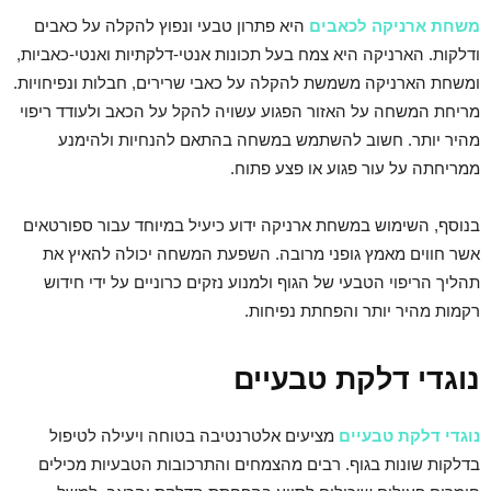
משחת ארניקה לכאבים
היא פתרון טבעי ונפוץ להקלה על כאבים
ודלקות. הארניקה היא צמח בעל תכונות אנטי-דלקתיות ואנטי-כאביות,
ומשחת הארניקה משמשת להקלה על כאבי שרירים, חבלות ונפיחויות.
מריחת המשחה על האזור הפגוע עשויה להקל על הכאב ולעודד ריפוי
מהיר יותר. חשוב להשתמש במשחה בהתאם להנחיות ולהימנע
ממריחתה על עור פגוע או פצע פתוח.
בנוסף, השימוש במשחת ארניקה ידוע כיעיל במיוחד עבור ספורטאים
אשר חווים מאמץ גופני מרובה. השפעת המשחה יכולה להאיץ את
תהליך הריפוי הטבעי של הגוף ולמנוע נזקים כרוניים על ידי חידוש
רקמות מהיר יותר והפחתת נפיחות.
נוגדי דלקת טבעיים
נוגדי דלקת טבעיים
מציעים אלטרנטיבה בטוחה ויעילה לטיפול
בדלקות שונות בגוף. רבים מהצמחים והתרכובות הטבעיות מכילים