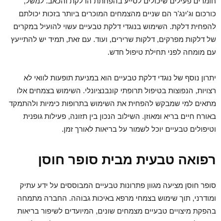
חומרים פעילים שיכולים לסייע בהפחתת הדלקת והכאב. למשל,
כורכום וג'ינג'ר הם שניים מהצמחים המוכרים ביותר בזכות יכולתם
להפחית דלקת. השימוש בנוגדי דלקת טבעיים עשוי להועיל במקרים
של דלקות מפרקים, דלקות שרירים, ועוד. עם זאת, תמיד יש להתייעץ
עם מומחה לפני תחילת טיפול חדש.
יתרון נוסף של נוגדי דלקת טבעיים הוא במניעת תופעות לוואי לא
רצויות, הנפוצות בטיפול תרופתי קונבנציונלי. השימוש בצמחים אלו
מתאים למי שמבקש להפחית את השימוש בתרופות כימיות ולהתמקד
באורח חיים בריא ומאוזן. השילוב הנכון בין תזונה, פעילות גופנית
וטיפולים טבעיים יוכל לשמור על בריאות לאורך זמן.
רפואה טבעית מבית סופר חוסן
סופר חוסן מציעה מגוון פתרונות טבעיים המבוססים על ידע עתיק
ומודרני, תוך שימוש בצמחי מרפא באיכות גבוהה. החברה מתמחה
בהפקת מיצויים טבעיים מצמחים שונים, המיועדים לשיפור בריאות