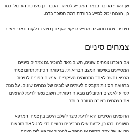
שן הארי: מדובר בצמח המסייע לטיהור הכבד וכן מערכת העיכול. כמו
כן, הצמח יכול לסייע בהורדת רמת הסוכר בדם.
סירפד: צמח מסוג זה מסייע לניקוי הגוף וכן סיוע בדלקות וכאבי מעיים.
צמחים סיניים
אם הזכרנו צמחים שונים, חשוב מאד להזכיר גם צמחים סיניים
המסייעים בשיפור המצב הבריאותי. ברפואה הסינית תחום צמחי
מרפא נחשב לאחד התחומים העיקריים. אנשים הפונים לטיפול
ברפואה הסינית מקבלים לעיתים שילובים של צמחים שונים. על מנת
לסייע לאנשים הסובלים מבעיה רפואית, חשוב מאד לדעת להתאים
את הצמחים בצורה הטובה ביותר.
הרופאים הסיניים היא לדעת כיצד לשלב היטב בין צמחי המרפא
השונים וכמו כן, לדעת אילו מרכיבים נחוצים כדי לבטל את תופעות
הלוואי של צמח מסוים או ההפך – להגביר את פעילות הצמח.